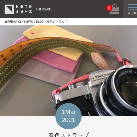
ト
0
MEN
FURIKAKE
»
NEWS＆BLOG
»
春色ストラップ
1
Mar
2021
春色ストラップ