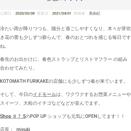
公開日：
2020/03/08
更新日：
2021/04/01
投稿者：
美由紀
冷たい雨が降りつつも、随分と過ごしやすくなり、木々が芽吹
き花の蕾も少しずつ膨らんで、春のおとづれを感じる毎日です
ね。
春先のお出かけに、春色ストラップとリストマフラー の組み
合わせてみたり。
KOTOMATH FURIKAKEの店舗にも少しずつ春が来ています。
そして、今日の
イドモール
は、ワクワクするお惣菜メニューや
スイーツ、大粒のイチゴなどなどが並んでます。
Shop ８７.5
のPOP UP ショップも元気にOPENしてます！！
店長： miyuki