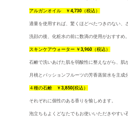
アルガンオイル ￥4,730（税込）
適量を使用すれば、驚くほどべたつきのない、
洗顔の後、化粧水の前に数滴の使用がおすすめ
スキンケアウォーター ￥3,960（税込）
石鹸で洗いあげた肌を弱酸性に整えながら、肌
月桃とパッションフルーツの芳香蒸留水を主成
４種の石鹸 ￥3,850(税込）
それぞれに個性のある香りを愉しめます。
泡立ちもよくどなたでもお使いいただきやすい