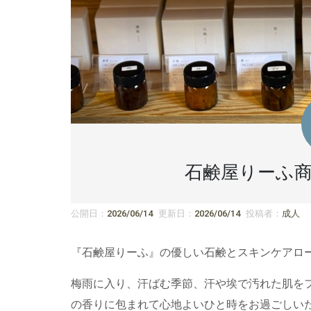
石鹸屋りーふ
公開日：
2026/06/14
更新日：
2026/06/14
投稿者：
成人
『石鹸屋りーふ』の優しい石鹸とスキンケアロ
梅雨に入り、汗ばむ季節、汗や埃で汚れた肌を
の香りに包まれて心地よいひと時をお過ごしい