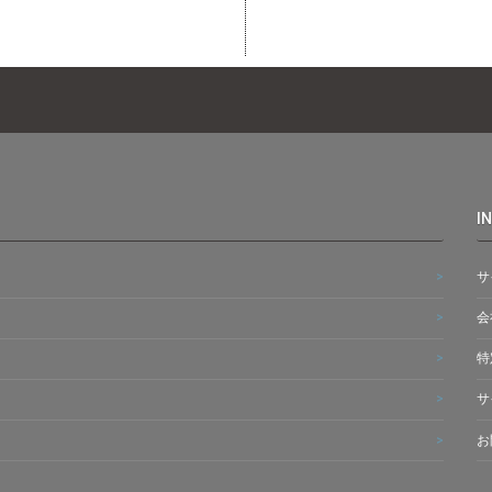
I
サ
会
特
サ
お