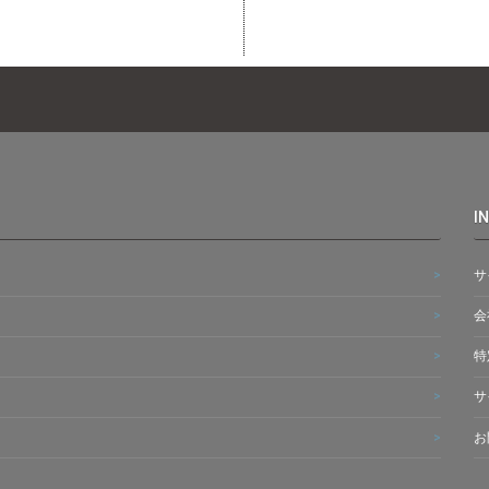
I
サ
会
特
サ
お