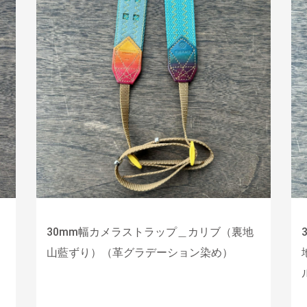
30mm幅カメラストラップ＿カリブ（裏地
山藍ずり）（革グラデーション染め）