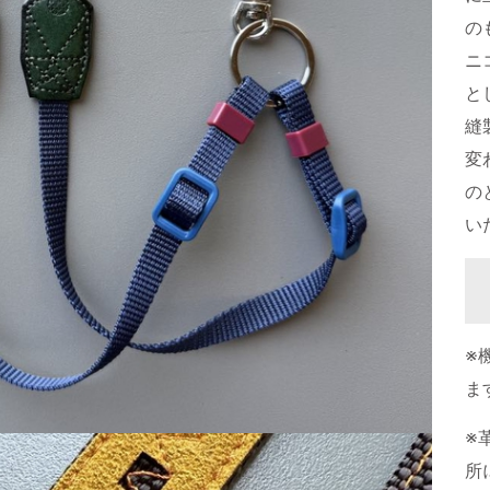
の
ニ
と
縫
変
の
い
※
ま
※
所