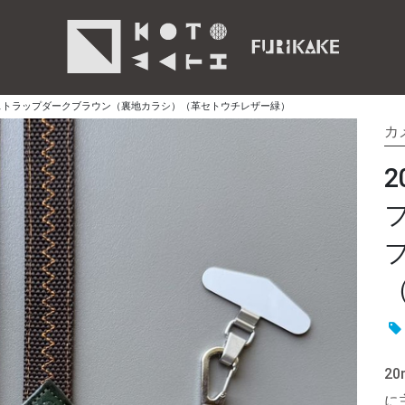
ストラップダークブラウン（裏地カラシ）（革セトウチレザー緑）
カ
2
に