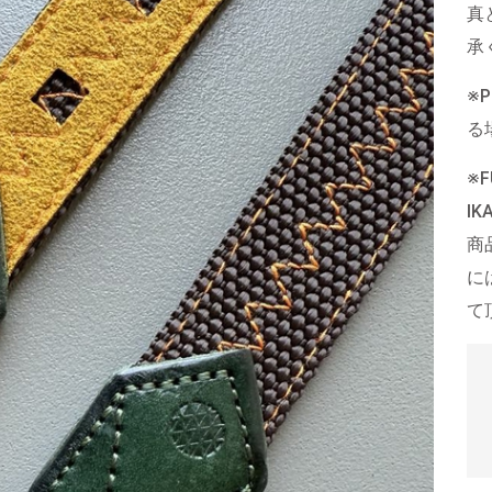
真
承
※
る
※
I
商
に
て