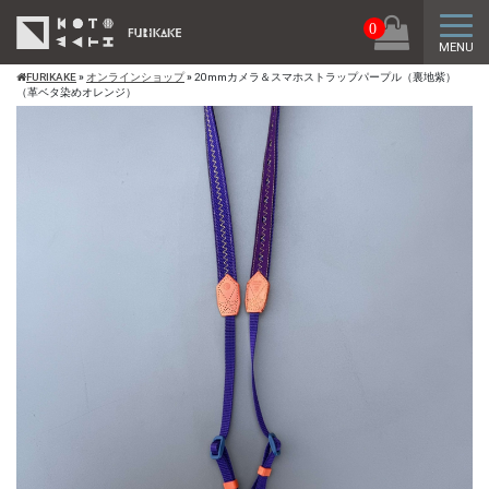
トグ
0
MENU
FURIKAKE
»
オンラインショップ
»
20mmカメラ＆スマホストラップパープル（裏地紫）
（革ベタ染めオレンジ）