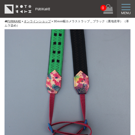
トグ
0
MENU
FURIKAKE
»
オンラインショップ
»
30mm幅カメラストラップ＿ブラック（裏地若草）（革
ムラ染め）