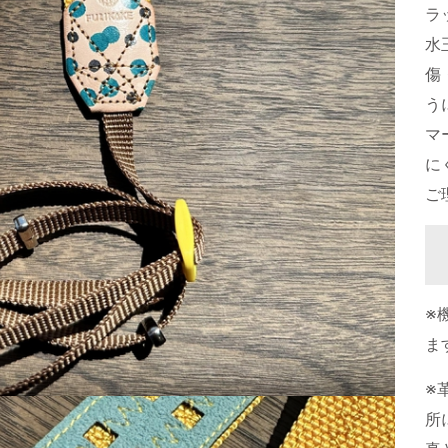
ラ
水
傷
う
マ
に
ご
※
ま
※
所