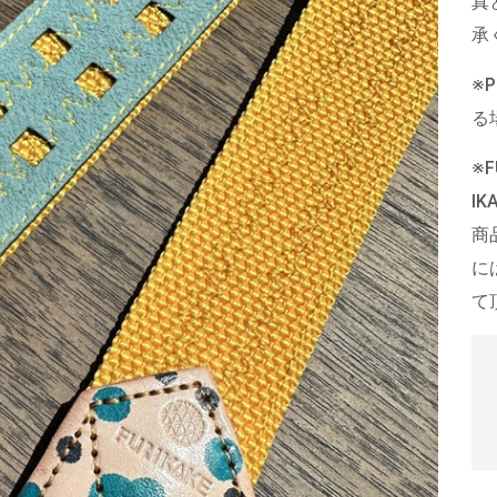
真
承
※
る
※
I
商
に
て