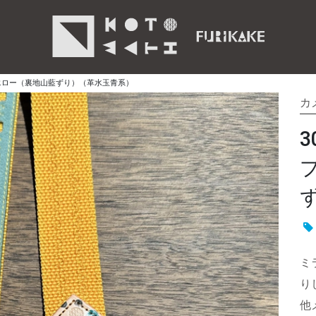
エロー（裏地山藍ずり）（革水玉青系）
カ
ミ
り
他