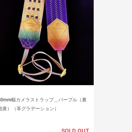
50mm幅カメラストラップ＿パープル（裏
地黄）（革グラデーション）
SOLD OUT