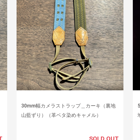
30mm幅カメラストラップ＿カーキ（裏地
山藍ずり）（革ベタ染めキャメル）
T
SOLD OUT