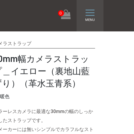
トグル ナビゲーシ
0
MENU
メラストラップ
30mm幅カメラストラッ
プ＿イエロー（裏地山藍
ずり）（革水玉青系）
暖色
ラーレスカメラに最適な30mmの幅のしっか
したストラップです。
メーカーには無いシンプルでカラフルなスト