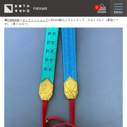
トグ
0
MENU
FURIKAKE
»
オンラインショップ
»
30mm幅カメラストラップ＿スカイブルー（裏地ソー
ダ）（革イエロー）