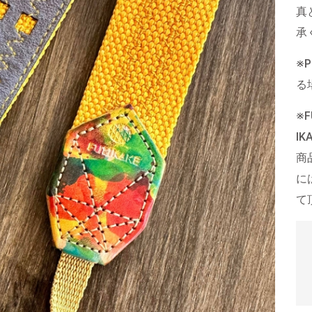
真
承
※
る
※
I
商
に
て