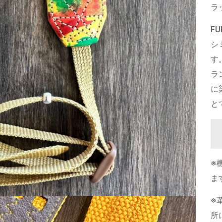
ラ
F
シ
す
ラ
に
と
※
ま
※
所