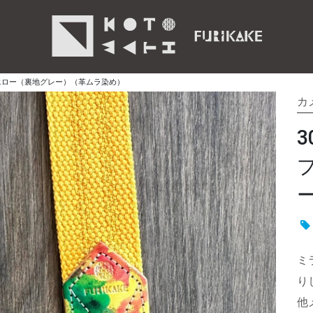
エロー（裏地グレー）（革ムラ染め）
カ
ミ
り
他