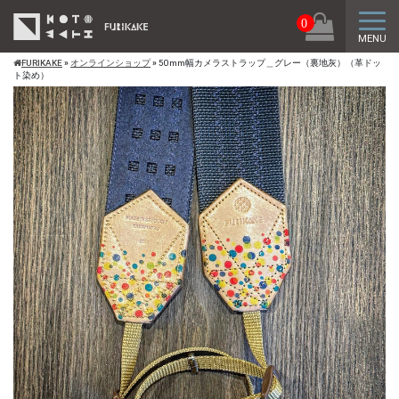
トグ
0
MENU
FURIKAKE
»
オンラインショップ
»
50mm幅カメラストラップ＿グレー（裏地灰）（革ドッ
ト染め）