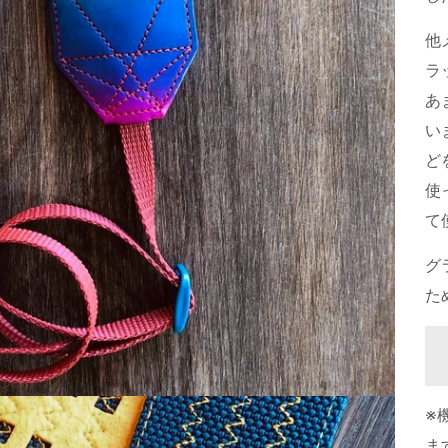
他
ラ
あ
い
ど
使
て
グ
た
※
ま