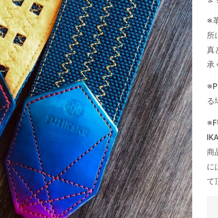
※
所
真
承
※
る
※
I
商
に
て