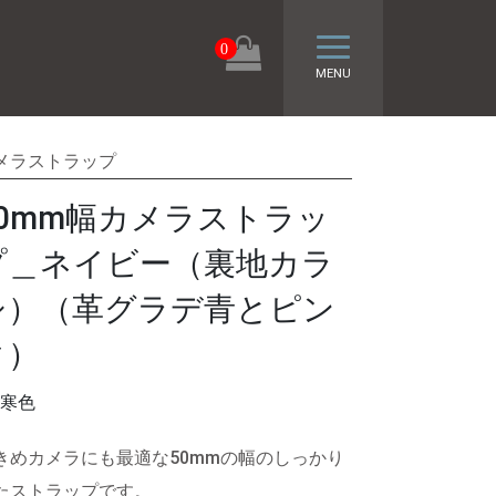
トグル ナビゲーシ
0
MENU
メラストラップ
50mm幅カメラストラッ
プ＿ネイビー（裏地カラ
シ）（革グラデ青とピン
ク）
寒色
きめカメラにも最適な50mmの幅のしっかり
たストラップです。