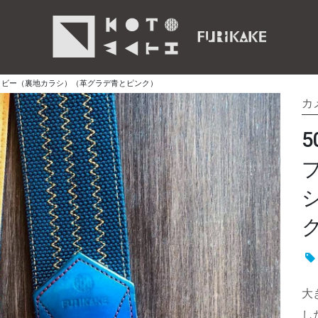
イビー（裏地カラシ）（革グラデ青とピンク）
カ
大
し