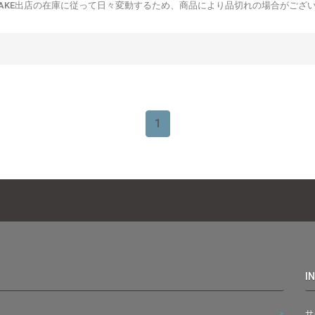
URIKAKE出店の在庫に従って日々変動するため、商品により品切れの場合がござ
1
I
サ