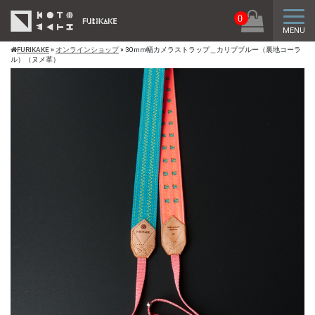
トグ
0
MENU
FURIKAKE
»
オンラインショップ
»
30mm幅カメラストラップ＿カリブブルー（裏地コーラ
ル）（ヌメ革）