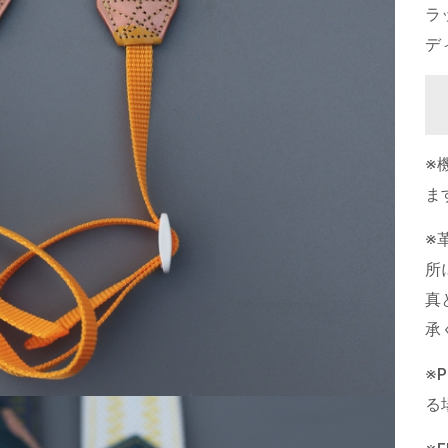
ラ
デ
※
ま
※
所
真
承
※
る