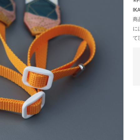
※
I
商
に
て