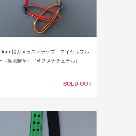
30mm幅カメラストラップ＿ロイヤルブル
ー（裏地若草）（革ヌメナチュラル）
SOLD OUT