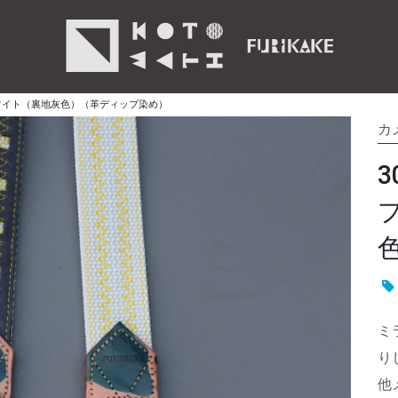
ワイト（裏地灰色）（革ディップ染め）
カ
ミ
り
他