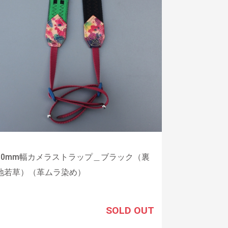
30mm幅カメラストラップ＿ブラック（裏
地若草）（革ムラ染め）
SOLD OUT