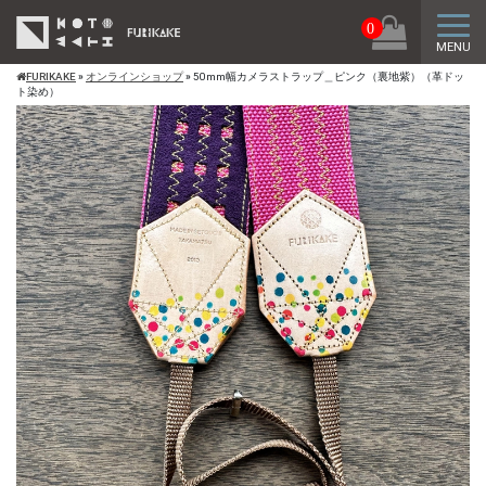
トグ
0
MENU
FURIKAKE
»
オンラインショップ
»
50mm幅カメラストラップ＿ピンク（裏地紫）（革ドッ
ト染め）